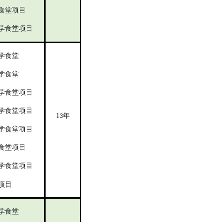
食堂项目
学食堂
项目
学食堂
学食堂
学食堂项目
学食堂项目
1
年
3
学食堂项目
食堂项目
学食堂
项目
项目
学食堂