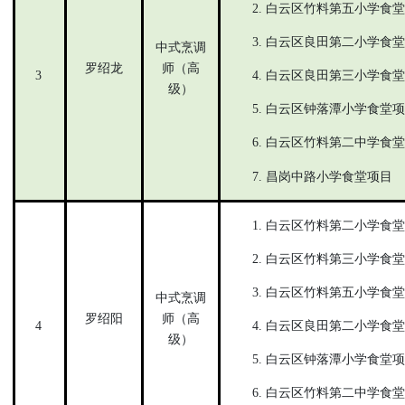
2.
白云区竹料第五小学食堂
3.
白云区良田第二小学食堂
中式烹调
罗绍龙
师（高
3
4.
白云区良田第三小学食堂
级）
5.
白云区钟落潭小学食堂项
6.
白云区竹料第二中学食堂
7.
昌岗中路小学食堂项目
1.
白云区竹料第二小学食堂
2.
白云区竹料第三小学食堂
3.
白云区竹料第五小学食堂
中式烹调
罗绍阳
师（高
4
4.
白云区良田第二小学食堂
级）
5.
白云区钟落潭小学食堂项
6.
白云区竹料第二中学食堂