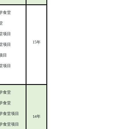
学食堂
堂
堂项目
15
年
堂项目
项目
堂
项目
学食堂
学食堂
学食堂项目
年
14
学食堂项目