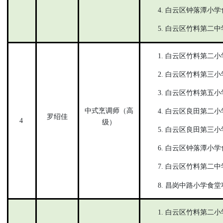
4.
白云区钟落潭小学
5.
白云区竹料第二中
1.
白云区竹料第二小
2.
白云区竹料第三小
3.
白云区竹料第五小
中式烹调师（高
4.
白云区良田第二小
罗绍佳
4
级）
5.
白云区良田第三小
6.
白云区钟落潭小学
7.
白云区竹料第二中
8.
昌岗中路小学食堂
1.
白云区竹料第二小