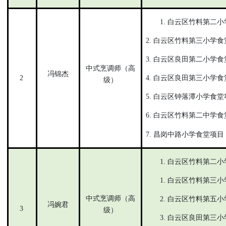
1.
白云区竹料第二小
2.
白云区竹料第三小学食
3.
白云区良田第二小学食
中式烹调师（高
冯锦杰
2
4.
白云区良田第三小学食
级）
5.
白云区钟落潭小学食堂
6.
白云区竹料第二中学食
7.
昌岗中路小学食堂项目
1.
白云区竹料第二小
1.
白云区竹料第三小
中式烹调师（高
2.
白云区竹料第五小
冯婉君
3
级）
3.
白云区良田第三小