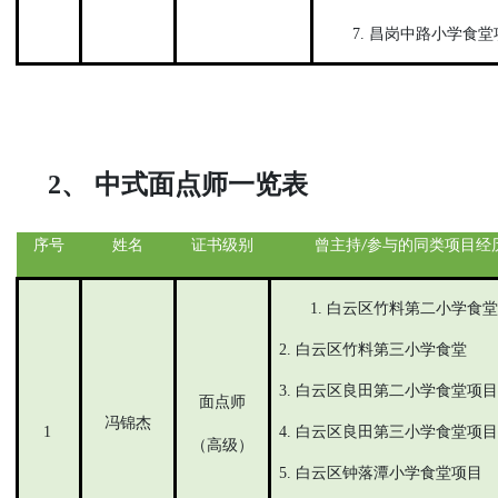
7.
昌岗中路小学食堂
2、
中式面点师一览表
序号
姓名
证书
曾主持
参与的同类项目经
级别
/
1.
白云区竹料第二小学食堂
2.
白云区竹料第三小学食堂
3.
白云区良田第二小学食堂项目
面点师
冯锦杰
1
4.
白云区良田第三小学食堂项目
（高级）
5.
白云区钟落潭小学食堂项目