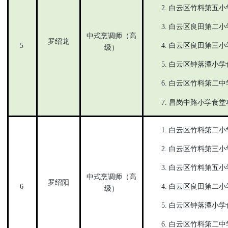
2.
白云区竹料第五小
3.
白云区良田第二小
中式烹调师（高
罗绍龙
5
4.
白云区良田第三小
级）
5.
白云区钟落潭小学
6.
白云区竹料第二中
7.
昌岗中路小学食堂
1.
白云区竹料第二小
2.
白云区竹料第三小
3.
白云区竹料第五小
中式烹调师（高
罗绍阳
6
4.
白云区良田第二小
级）
5.
白云区钟落潭小学
6.
白云区竹料第二中